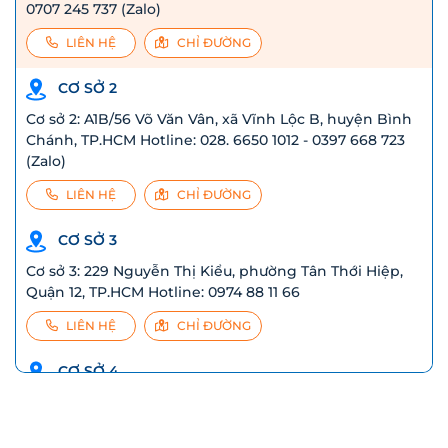
0707 245 737 (Zalo)
LIÊN HỆ
CHỈ ĐƯỜNG
CƠ SỞ 2
Cơ sở 2: A1B/56 Võ Văn Vân, xã Vĩnh Lộc B, huyện Bình
Chánh, TP.HCM Hotline: 028. 6650 1012 - 0397 668 723
(Zalo)
LIÊN HỆ
CHỈ ĐƯỜNG
CƠ SỞ 3
Cơ sở 3: 229 Nguyễn Thị Kiểu, phường Tân Thới Hiệp,
Quận 12, TP.HCM Hotline: 0974 88 11 66
LIÊN HỆ
CHỈ ĐƯỜNG
CƠ SỞ 4
277 Nguyễn Huệ, phường 5, Thành phố Tuy Hòa, T. Phú
Yên Liên hệ: 0769 415 277 - 0906470107 (Ms Trang)