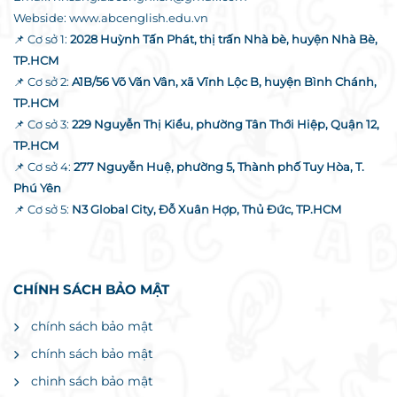
Webside: www.abcenglish.edu.vn
📌 Cơ sở 1:
2028 Huỳnh Tấn Phát, thị trấn Nhà bè, huyện Nhà Bè,
TP.HCM
📌 Cơ sở 2:
A1B/56 Võ Văn Vân, xã Vĩnh Lộc B, huyện Bình Chánh,
TP.HCM
📌 Cơ sở 3:
229 Nguyễn Thị Kiểu, phường Tân Thới Hiệp, Quận 12,
TP.HCM
📌 Cơ sở 4:
277 Nguyễn Huệ, phường 5, Thành phố Tuy Hòa, T.
Phú Yên
📌 Cơ sở 5:
N3 Global City, Đỗ Xuân Hợp, Thủ Đức, TP.HCM
CHÍNH SÁCH BẢO MẬT
chính sách bảo mật
chính sách bảo mật
chinh sách bảo mật