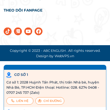
THEO DÕI FANPAGE
Copyright © 2023 -
. All rights reserved.
ABC ENGLISH
Design by WebVPS.vn
CƠ SỞ 1
Cơ sở 1: 2028 Huỳnh Tấn Phát, thị trấn Nhà bè, huyện
Nhà Bè, TP.HCM Điện thoại: Hotline: 028. 6274 0408 -
0707 245 737 (Zalo)
LIÊN HỆ
CHỈ ĐƯỜNG