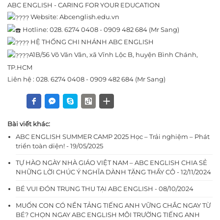
ABC ENGLISH - CARING FOR YOUR EDUCATION
Website: Abcenglish.edu.vn
Hotline: 028. 6274 0408 - 0909 482 684 (Mr Sang)
HỆ THỐNG CHI NHÁNH ABC ENGLISH
A1B/56 Võ Văn Vân, xã Vĩnh Lộc B, huyện Bình Chánh,
TP.HCM
Liên hệ : 028. 6274 0408 - 0909 482 684 (Mr Sang)
Bài viết khác:
ABC ENGLISH SUMMER CAMP 2025 Học – Trải nghiệm – Phát
triển toàn diện! - 19/05/2025
TỰ HÀO NGÀY NHÀ GIÁO VIỆT NAM – ABC ENGLISH CHIA SẺ
NHỮNG LỜI CHÚC Ý NGHĨA DÀNH TẶNG THẦY CÔ - 12/11/2024
BÉ VUI ĐÓN TRUNG THU TẠI ABC ENGLISH - 08/10/2024
MUỐN CON CÓ NỀN TẢNG TIẾNG ANH VỮNG CHẮC NGAY TỪ
BÉ? CHỌN NGAY ABC ENGLISH MÔI TRƯỜNG TIẾNG ANH