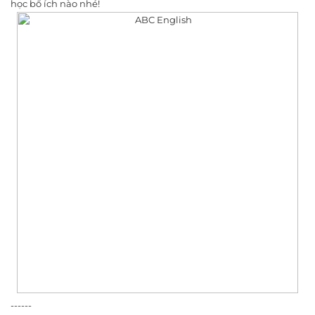
học bổ ích nào nhé!
------