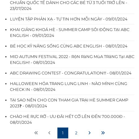
CHUẨN QUỐC TẾ DÀNH CHO CÁC BÉ TỪ 3 TUỔI TRỞ LÊN -
23/07/2024
LUYỆN TẬP PHẢN XẠ - TỰ TIN HƠN MỖI NGÀY - 09/01/2024
KHAI GIẢNG KHOÁ HÈ - SUMMER CAMP SÔI ĐỘNG TẠI ABC
ENGLISH - 09/01/2024
BÉ HỌC KỸ NĂNG SỐNG CÙNG ABC ENGLISH - 08/01/2024
MID AUTUMN FESTIVAL 2022 - RộN RàNG MùA TRăNG TạI ABC
ENGLISH! - 08/01/2024
ABC DRAWING CONTEST - CONGRATULATION!!! - 08/01/2024
HALLOWEEN HÓA TRANG LUNG LINH - NÀO MÌNH CÙNG
CHECK IN - 08/01/2024
TẠI SAO NÊN CHO CON THAM GIA TRẠI HÈ SUMMER CAMP
2023❓ - 08/01/2024
CHÀO HÈ RỰC RỠ - ƯU ĐÃI HẾT CỠ LÊN ĐẾN 700.000Đ -
08/01/2024
1
2