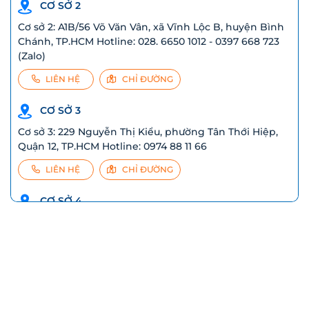
CƠ SỞ 2
Cơ sở 2: A1B/56 Võ Văn Vân, xã Vĩnh Lộc B, huyện Bình
Chánh, TP.HCM Hotline: 028. 6650 1012 - 0397 668 723
(Zalo)
LIÊN HỆ
CHỈ ĐƯỜNG
CƠ SỞ 3
Cơ sở 3: 229 Nguyễn Thị Kiểu, phường Tân Thới Hiệp,
Quận 12, TP.HCM Hotline: 0974 88 11 66
LIÊN HỆ
CHỈ ĐƯỜNG
CƠ SỞ 4
277 Nguyễn Huệ, phường 5, Thành phố Tuy Hòa, T. Phú
Yên Liên hệ: 0769 415 277 - 0906470107 (Ms Trang)