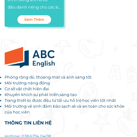
đầu dành riêng cho các bé
từ 4-5 tuổi.
Theo nhiều
Xem Thêm
nghiên cứu, 4-5 tuổi là lứa
tuổi vàng để tiếp cận và
học ngôn ngữ vì thế ABC
English đã nghiên cứu và
lựa chọn kĩ lưỡng giáo
trình kết hợp phương
pháp học tốt nhất để xây
dừng môi trường dễ
Phòng rộng rãi, thoáng mát và ánh sáng tốt.
dàng thích nghi cho các
Môi trường năng động
bé.
Cơ sở vật chất hiện đại
Khuyến khích sự phát triển,sáng tạo
Trang thiết bị được đầu tư tối ưu hỗ trợ học viên tốt nhất
Môi trường vệ sinh đảm bảo sạch sẽ và an toàn cho sức khỏe
của học viên
THÔNG TIN LIÊN HỆ
Hotline: 028 6274 0408