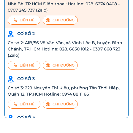
Nhà Bè, TP.HCM Điện thoại: Hotline: 028. 6274 0408 -
0707 245 737 (Zalo)
LIÊN HỆ
CHỈ ĐƯỜNG
CƠ SỞ 2
Cơ sở 2: A1B/56 Võ Văn Vân, xã Vĩnh Lộc B, huyện Bình
Chánh, TP.HCM Hotline: 028. 6650 1012 - 0397 668 723
(Zalo)
LIÊN HỆ
CHỈ ĐƯỜNG
CƠ SỞ 3
Cơ sở 3: 229 Nguyễn Thị Kiểu, phường Tân Thới Hiệp,
Quận 12, TP.HCM Hotline: 0974 88 11 66
LIÊN HỆ
CHỈ ĐƯỜNG
CƠ SỞ 4
277 Nguyễn Huệ, phường 5, Thành phố Tuy Hòa, T. Phú
Yên Liên hệ: 0769 415 277 - 0906470107 (Ms Trang)