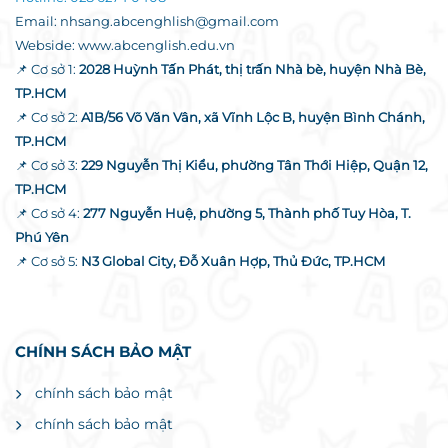
Email: nhsang.abcenghlish@gmail.com
Webside: www.abcenglish.edu.vn
📌 Cơ sở 1:
2028 Huỳnh Tấn Phát, thị trấn Nhà bè, huyện Nhà Bè,
TP.HCM
📌 Cơ sở 2:
A1B/56 Võ Văn Vân, xã Vĩnh Lộc B, huyện Bình Chánh,
TP.HCM
📌 Cơ sở 3:
229 Nguyễn Thị Kiểu, phường Tân Thới Hiệp, Quận 12,
TP.HCM
📌 Cơ sở 4:
277 Nguyễn Huệ, phường 5, Thành phố Tuy Hòa, T.
Phú Yên
📌 Cơ sở 5:
N3 Global City, Đỗ Xuân Hợp, Thủ Đức, TP.HCM
CHÍNH SÁCH BẢO MẬT
chính sách bảo mật
chính sách bảo mật