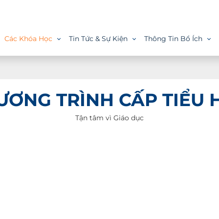
Các Khóa Học
Tin Tức & Sự Kiện
Thông Tin Bổ Ích
Giới thiệu
Khóa Học
Tin tức & sự kiện
Thông tin bổ ích
Thư viện
Tuyển dụng
𝐂𝐨𝐧 đ𝐚̃ 𝐜𝐨́ 𝐦𝐨̣̂𝐭 𝐦𝐮̀𝐚 𝐡𝐞̀ 𝐭𝐮𝐲𝐞̣̂𝐭 𝐯𝐨̛̀𝐢 𝐭𝐚̣𝐢 𝐀𝐁𝐂 𝐄𝐧𝐠𝐥𝐢𝐬𝐡! 🎉🎉 🏆 Những
ƯƠNG TRÌNH CẤP TIỂU 
gương mặt đầy năng lượng và niềm vui tại buổi Gala tổng
kết Summer Camp 2024!
Tận tâm vì Giáo dục