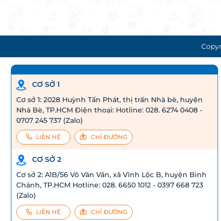
Copyr
CƠ SỞ 1
Cơ sở 1: 2028 Huỳnh Tấn Phát, thị trấn Nhà bè, huyện
Nhà Bè, TP.HCM Điện thoại: Hotline: 028. 6274 0408 -
0707 245 737 (Zalo)
LIÊN HỆ
CHỈ ĐƯỜNG
CƠ SỞ 2
Cơ sở 2: A1B/56 Võ Văn Vân, xã Vĩnh Lộc B, huyện Bình
Chánh, TP.HCM Hotline: 028. 6650 1012 - 0397 668 723
(Zalo)
LIÊN HỆ
CHỈ ĐƯỜNG