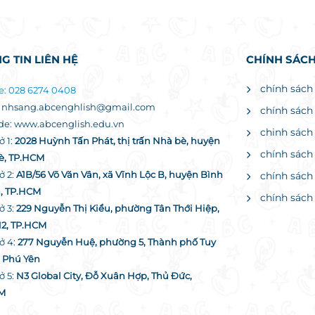
G TIN LIÊN HỆ
CHÍNH SÁCH
chính sách
e: 028 6274 0408
: nhsang.abcenghlish@gmail.com
chính sách
de: www.abcenglish.edu.vn
chinh sách
ở 1:
2028 Huỳnh Tấn Phát, thị trấn Nhà bè, huyện
chính sách
è, TP.HCM
ở 2:
A1B/56 Võ Văn Vân, xã Vĩnh Lộc B, huyện Bình
chính sách
, TP.HCM
chính sách
ở 3:
229 Nguyễn Thị Kiểu, phường Tân Thới Hiệp,
12, TP.HCM
sở 4:
277 Nguyễn Huệ, phường 5, Thành phố Tuy
. Phú Yên
ở 5:
N3 Global City, Đỗ Xuân Hợp, Thủ Đức,
M