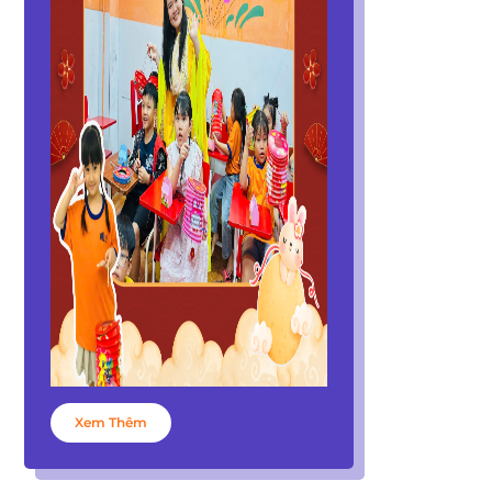
TRẢI NGHIỆM TIẾNG ANH CHUẨN QUỐC TẾ TẠI
ABC ENGLISH
Xem Thêm