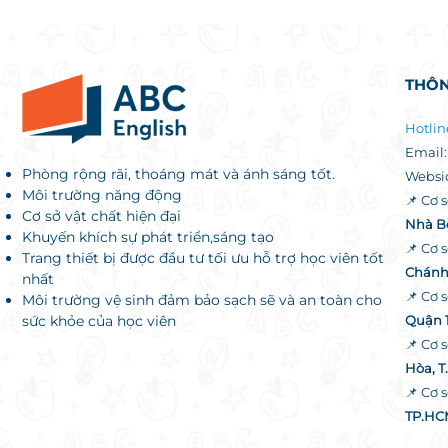
THÔN
Hotlin
Email
Phòng rộng rãi, thoáng mát và ánh sáng tốt.
Websi
Môi trường năng động
📌 Cơ s
Cơ sở vật chất hiện đại
Nhà B
Khuyến khích sự phát triển,sáng tạo
📌 Cơ s
Trang thiết bị được đầu tư tối ưu hỗ trợ học viên tốt
Chánh
nhất
📌 Cơ s
Môi trường vệ sinh đảm bảo sạch sẽ và an toàn cho
sức khỏe của học viên
Quận 
📌 Cơ 
Hòa, T
📌 Cơ s
TP.HC