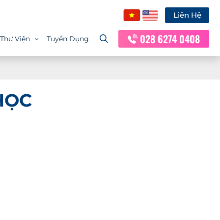
Liên Hệ
028 6274 0408
Thư Viện
Tuyển Dụng
HỌC