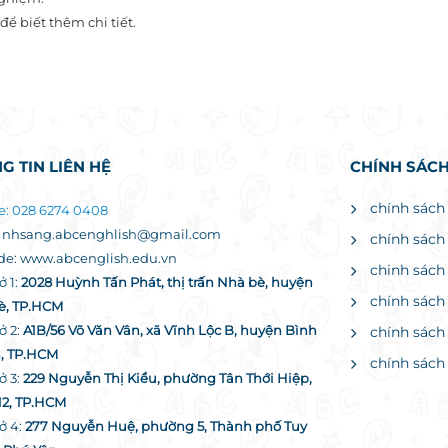
để biết thêm chi tiết.
G TIN LIÊN HỆ
CHÍNH SÁCH
chính sách
e: 028 6274 0408
: nhsang.abcenghlish@gmail.com
chính sách
de: www.abcenglish.edu.vn
chinh sách
ở 1:
2028 Huỳnh Tấn Phát, thị trấn Nhà bè, huyện
chính sách
è, TP.HCM
ở 2:
A1B/56 Võ Văn Vân, xã Vĩnh Lộc B, huyện Bình
chính sách
, TP.HCM
chính sách
ở 3:
229 Nguyễn Thị Kiểu, phường Tân Thới Hiệp,
12, TP.HCM
sở 4:
277 Nguyễn Huệ, phường 5, Thành phố Tuy