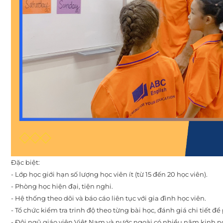
Đặc biệt:
- Lớp học giới hạn số lượng học viên ít (từ 15 đến 20 học viên).
- Phòng học hiện đại, tiện nghi.
- Hệ thống theo dõi và báo cáo liên tục với gia đình học viên.
- Tổ chức kiểm tra trinh độ theo từng bài học, đánh giá chi tiết 
- Đội ngũ giáo viên Việt Nam và nước ngoài có nhiều năm kinh 