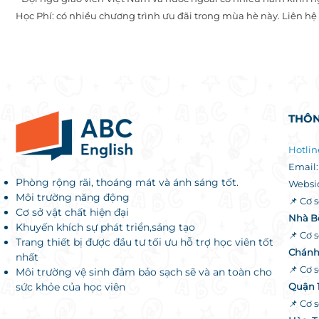
Học Phí: có nhiều chương trình ưu đãi trong mùa hè này. Liên hệ 
THÔN
Hotlin
Email
Phòng rộng rãi, thoáng mát và ánh sáng tốt.
Websi
Môi trường năng động
📌 Cơ s
Cơ sở vật chất hiện đại
Nhà B
Khuyến khích sự phát triển,sáng tạo
📌 Cơ s
Trang thiết bị được đầu tư tối ưu hỗ trợ học viên tốt
Chánh
nhất
📌 Cơ s
Môi trường vệ sinh đảm bảo sạch sẽ và an toàn cho
sức khỏe của học viên
Quận 
📌 Cơ 