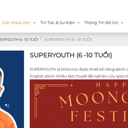
Các Khóa Học
Tin Tức & Sự Kiện
Thông Tin Bổ Ích
Giới thiệu
Khóa Học
Tin tức & sự kiện
Thông tin bổ ích
Thư viện
Tuyển dụng
ERYOUTH 6 -10 TUỔI
SUPERYOUTH (6 -10 TUỔI)
𝐂𝐨𝐧 đ𝐚̃ 𝐜𝐨́ 𝐦𝐨̣̂𝐭 𝐦𝐮̀𝐚 𝐡𝐞̀ 𝐭𝐮𝐲𝐞̣̂𝐭 𝐯𝐨̛̀𝐢 𝐭𝐚̣𝐢 𝐀𝐁𝐂 𝐄𝐧𝐠𝐥𝐢𝐬𝐡! 🎉🎉 🏆 Những
SUPERYOUTH (6 -10 TUỔI)
gương mặt đầy năng lượng và niềm vui tại buổi Gala tổng
kết Summer Camp 2024!
SUPERYOUTH là khóa học được thiết kế riêng dành ch
English dành nhiều tâm huyết để nghiên cứu giáo tr