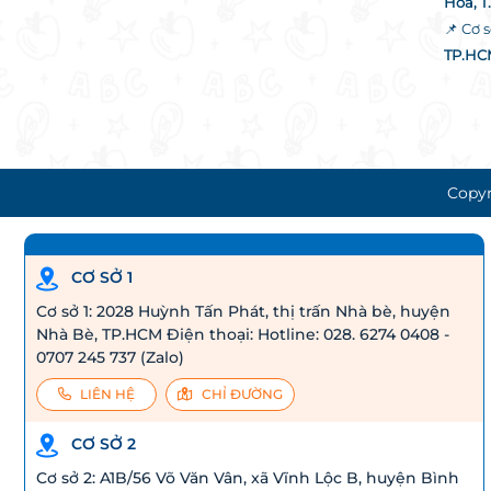
Hòa, T
📌 Cơ s
TP.HC
Copyr
CƠ SỞ 1
Cơ sở 1: 2028 Huỳnh Tấn Phát, thị trấn Nhà bè, huyện
Nhà Bè, TP.HCM Điện thoại: Hotline: 028. 6274 0408 -
0707 245 737 (Zalo)
LIÊN HỆ
CHỈ ĐƯỜNG
CƠ SỞ 2
Cơ sở 2: A1B/56 Võ Văn Vân, xã Vĩnh Lộc B, huyện Bình