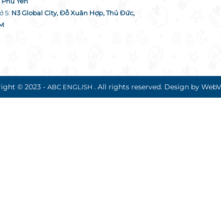
. Phú Yên
ở 5:
N3 Global City, Đỗ Xuân Hợp, Thủ Đức,
M
ight © 2023 -
. All rights reserved.
Design by WebV
ABC ENGLISH