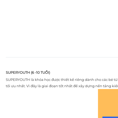
TRẢI NGHIỆM TIẾNG ANH CHUẨN QUỐC TẾ TẠI
ABC ENGLISH
SUPERYOUTH (6 -10 TUỔI)
SUPERYOUTH là khóa học được thiết kế riêng dành cho các bé từ
tối ưu nhất. Vì đây là giai đoạn tốt nhất để xây dựng nền tảng ki